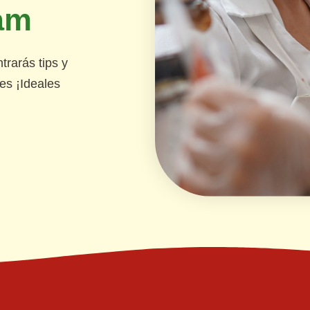
am
rarás tips y
es ¡Ideales