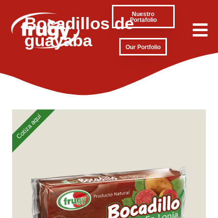
Nuestro
Bocadillos de
Portafolio
guayaba
Our Portfolio
Cotiza aquí