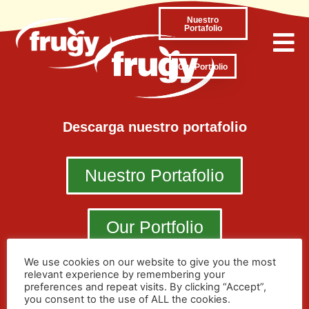
Nuestro
Portafolio
Our Portfolio
Descarga nuestro portafolio
Nuestro Portafolio
Our Portfolio
We use cookies on our website to give you the most
+ 57 (606) 8743900
Km 12 Vía al Magdalena - Manizales - Colombia
relevant experience by remembering your
preferences and repeat visits. By clicking “Accept”,
you consent to the use of ALL the cookies.